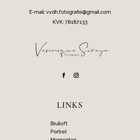
E-mail: vvdh.fotografie@gmail.com
KVK: 78187133
LINKS
Bruiloft
Portret
Momenten