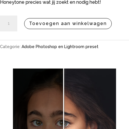
Honeytone precies wat jij zoekt en nodig hebt!
Portret
A
Toevoegen aan winkelwagen
preset
l
Honeytone
t
Categorie:
Adobe Photoshop en Lightroom preset
aantal
e
r
n
a
t
i
v
e
: