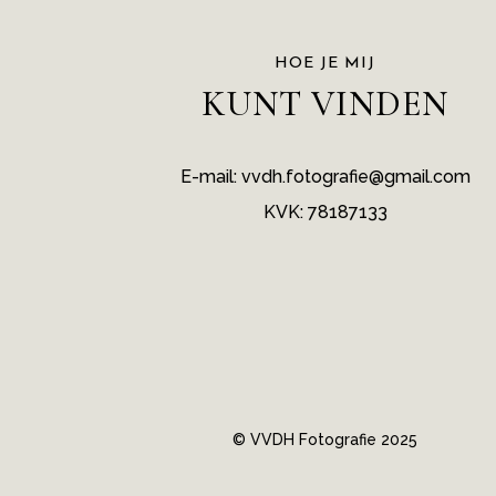
a
t
HOE JE MIJ
KUNT VINDEN
i
v
e
E-mail: vvdh.fotografie@gmail.com
:
KVK: 78187133
© VVDH Fotografie 2025