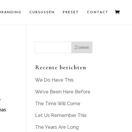
BRANDING
CURSUSSEN
PRESET
CONTACT
Recente berichten
We Do Have This
We’ve Been Here Before
r
The Time Will Come
nas
Let Us Remember This
The Years Are Long