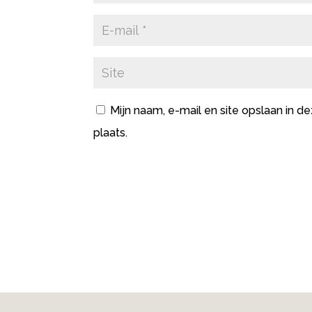
Mijn naam, e-mail en site opslaan in 
plaats.
A
l
t
e
r
n