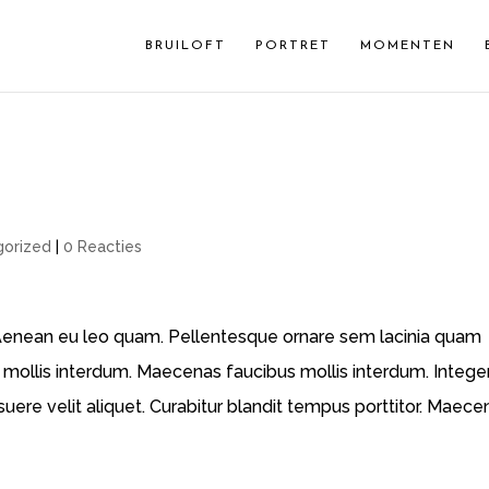
BRUILOFT
PORTRET
MOMENTEN
gorized
|
0 Reacties
 Aenean eu leo quam. Pellentesque ornare sem lacinia quam
mollis interdum. Maecenas faucibus mollis interdum. Intege
ere velit aliquet. Curabitur blandit tempus porttitor. Maece